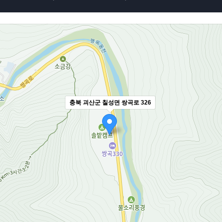
충북 괴산군 칠성면 쌍곡로 326